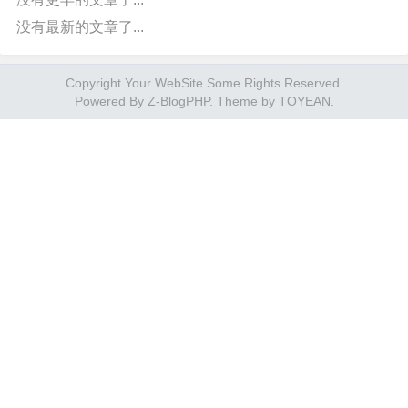
没有最新的文章了...
Copyright Your WebSite.Some Rights Reserved.
Powered By
Z-BlogPHP
. Theme by
TOYEAN
.